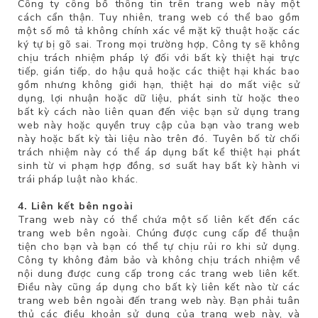
Công ty công bố thông tin trên trang web này một
cách cẩn thận. Tuy nhiên, trang web có thể bao gồm
một số mô tả không chính xác về mặt kỹ thuật hoặc các
ký tự bị gõ sai. Trong mọi trường hợp, Công ty sẽ không
chịu trách nhiệm pháp lý đối với bất kỳ thiệt hại trực
tiếp, gián tiếp, do hậu quả hoặc các thiệt hại khác bao
gồm nhưng không giới hạn, thiệt hại do mất việc sử
dụng, lợi nhuận hoặc dữ liệu, phát sinh từ hoặc theo
bất kỳ cách nào liên quan đến việc bạn sử dụng trang
web này hoặc quyền truy cập của bạn vào trang web
này hoặc bất kỳ tài liệu nào trên đó. Tuyên bố từ chối
trách nhiệm này có thể áp dụng bất kể thiệt hại phát
sinh từ vi phạm hợp đồng, sơ suất hay bất kỳ hành vi
trái pháp luật nào khác.
4. Liên kết bên ngoài
Trang web này có thể chứa một số liên kết đến các
trang web bên ngoài. Chúng được cung cấp để thuận
tiện cho bạn và bạn có thể tự chịu rủi ro khi sử dụng.
Công ty không đảm bảo và không chịu trách nhiệm về
nội dung được cung cấp trong các trang web liên kết.
Điều này cũng áp dụng cho bất kỳ liên kết nào từ các
trang web bên ngoài đến trang web này. Bạn phải tuân
thủ các điều khoản sử dụng của trang web này, và