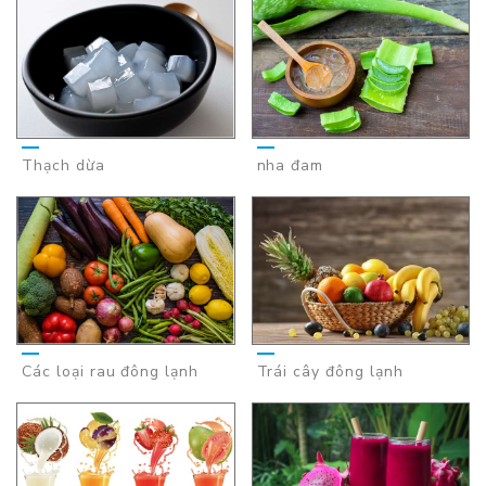
Thạch dừa
nha đam
Các loại rau đông lạnh
Trái cây đông lạnh