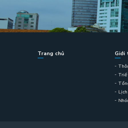
Trang chủ
Giới 
Thô
Triế
Tổn
Lịch
Nhó