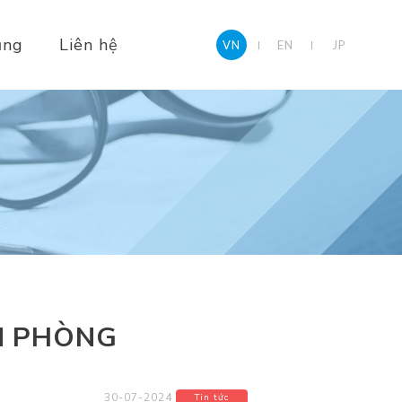
ụng
Liên hệ
VN
EN
JP
N PHÒNG
30-07-2024
Tin tức