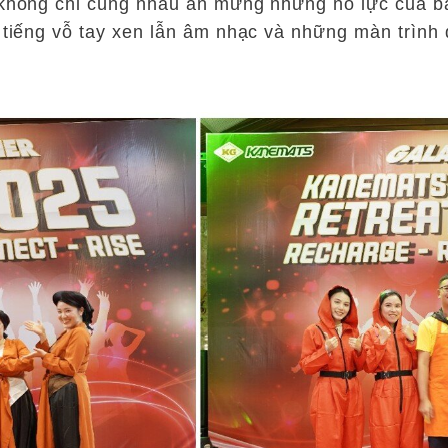
ả không chỉ cùng nhau ăn mừng những nỗ lực của 
 tiếng vỗ tay xen lẫn âm nhạc và những màn trình 