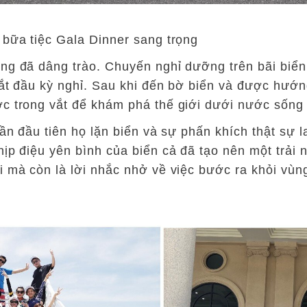
 bữa tiệc Gala Dinner sang trọng
ợng đã dâng trào. Chuyến nghỉ dưỡng trên bãi biển
bắt đầu kỳ nghỉ. Sau khi đến bờ biển và được hướ
ớc trong vắt để khám phá thế giới dưới nước sống
 lần đầu tiên họ lặn biển và sự phấn khích thật sự
hịp điệu yên bình của biển cả đã tạo nên một trả
i mà còn là lời nhắc nhở về việc bước ra khỏi vù