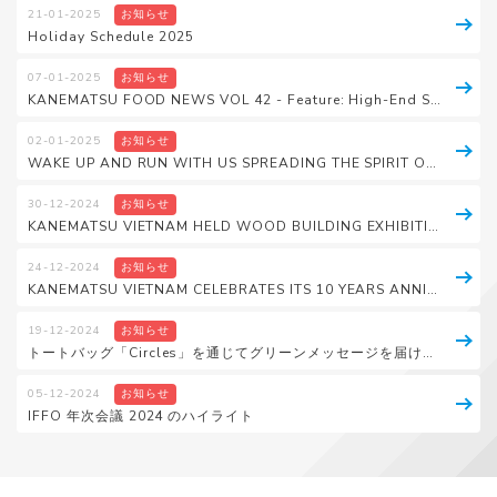
21-01-2025
お知らせ
Holiday Schedule 2025
07-01-2025
お知らせ
KANEMATSU FOOD NEWS VOL 42 - Feature: High-End Supermarkets vs. Discount Supermarkets (Retail Trends)
02-01-2025
お知らせ
WAKE UP AND RUN WITH US SPREADING THE SPIRIT OF “RUNNING FOR A SUPERIOR VIETNAM”
30-12-2024
お知らせ
KANEMATSU VIETNAM HELD WOOD BUILDING EXHIBITION IN TOKYU GARDEN CITY, IN BINH DUONG CITY
24-12-2024
お知らせ
KANEMATSU VIETNAM CELEBRATES ITS 10 YEARS ANNIVERSARY (2014 – 2024)
19-12-2024
お知らせ
トートバッグ「Circles」を通じてグリーンメッセージを届けます
05-12-2024
お知らせ
IFFO 年次会議 2024 のハイライト