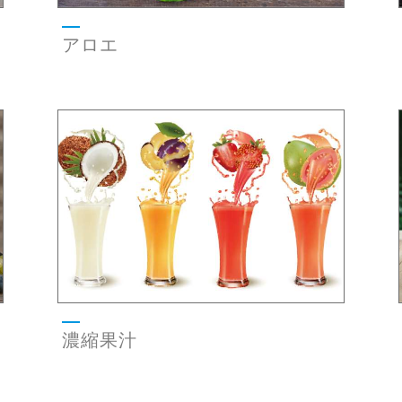
アロエ
濃縮果汁