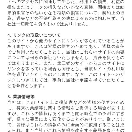
トへのアクセスに関連して生じた、利用上の損失、利益の
損失またはデータの損失などいかなる直接、間接または結
果的損害その他いかなる種類の損害について、契約上の行
為、過失などの不法行為その他によるものに拘わらず、当
社は一切責任を負うものではありません。
4. リンクの取扱いについて
このサイトから他のサイトにリンクが張られていることが
ありますが、これは皆様の便宜のためであり、皆様の責任
でご利用いただくこととし、当社はこれらのサイトの内容
については何らの保証もいたしませんし、責任を負うもの
ではありません。また、第三者のサイトからこのサイトに
リンクを張っている場合も同様とし、当該サイトの利用条
件を遵守いただくものとします。なお、このサイトへのリ
ンクにつきましては、事前に当社の承諾を得ていただくこ
とを条件とします。
5. 業績情報等
当社は、このサイト上に投資家などの皆様の便宜のため
に、将来の業績等に関する情報をご提供する場合がありま
すが、これらの情報はあくまでも開示時点での予測にすぎ
ず、様々な要因により変化することがあります。従いまし
て、皆様はこれらの情報のみに全面的に依拠することは控
えられ、また当社がこれら情報を改定する義務を負うもの