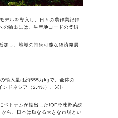
モデルを
導入
し
、日々
の
農作業記録
への輸出には、生産地コードの登録
増加し、地域の持続可能な経済発展
らの輸入量は約
555
万
kg
で、全体の
インドネシア（
2.4%
）、米国
にベトナムが輸出した
IQF
冷凍野菜総
とから、日本は単なる大きな市場とい