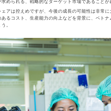
が求められる、戦略的なターゲット市場であることが
シェアは
控
えめですが
、今後
の
成長
の
可能性
は
非常
に
のあるコスト、生産能力の向上などを背景に、ベトナ
ょう。