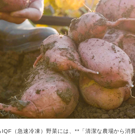
る
IQF
（急速冷凍）野菜には、
**
「清潔な農場から消