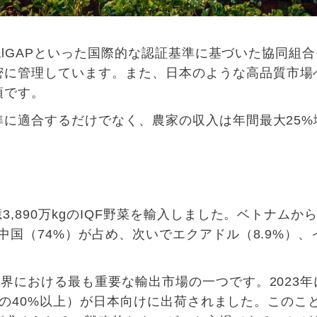
alGAP
といった
国際的
な
認証基準
に
基
づいた
協同組合
密
に
管理
しています
。また、日本のような高品質市場
須です。
準に適合するだけでなく、農家の収入は年間最大
25%
億
3,890
万
kg
の
IQF
野菜を輸入しました。ベトナムか
中国（
74%
）が占め、次いでエクアドル（
8.9%
）、
業界における最も重要な輸出市場の一つです
。
2023
年
の
40%
以上）が日本向けに出荷されました。このこ