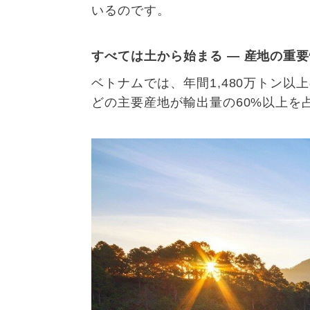
いるのです。
すべては土から始まる
―
産地の重要
ベトナムでは、年間
1,480
万トン以上
どの主要産地が輸出量の
60%
以上を