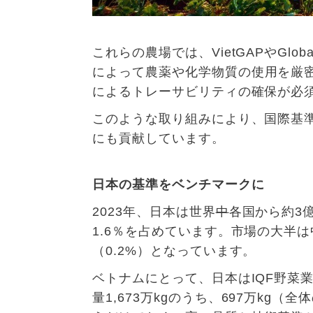
これらの農場
では
、
VietGAP
や
Glob
によって
農薬
や
化学物質
の
使用
を
厳
によるトレーサビリティの確保が必
このような取り組みにより、国際基
にも貢献しています。
日本の基準をベンチマークに
2023
年、日本は世界
中
各国から約
3
1.6
％を占めています。市場の大半は
（
0.2%
）となっています。
ベトナムにとって、日本は
IQF
野菜
量
1,673
万
kg
のうち、
697
万
kg
（全体