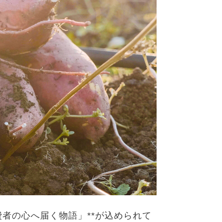
費者の心へ届く物語」
**
が込められて