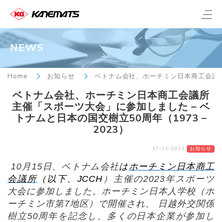
NEWS
Home
お知らせ
ベトナム会社、ホーチミン日本商工会議所主
ベトナム会社、ホーチミン日本商工会議所
主催「スポーツ大会」に参加しました – ベ
トナムと日本の国交樹立50周年（1973 –
2023）
17-11-2023
お知らせ
10月15日、ベトナム会社
は
ホーチミン日本商工
会議所
（以下、JCCH
）主催の2023年スポーツ
大会に参加しました。ホーチミン日本人学校（ホ
ーチミン市第7地区）で開催され、 日越外交関係
樹立50周年を記念し、多くの日本企業が参加し