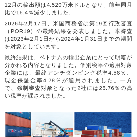
12
月の輸出額は
4,520
万米ドルとなり、前年同月
比で
16.4
％減少しました。
2026
年
2
月
17
日、米国商務省は第
19
回行政審査
（
POR19
）の最終結果を発表しました。本審査
は
2023
年
2
月
1
日から
2024
年
1
月
31
日までの期間
を対象としています。
最終結果は、ベトナムの輸出企業にとって明暗が
分かれる内容となりました。個別税率の適用対象
企業には、最終アンチダンピング税率
4.58
％、
現金保証金率
4.28
％が適用されました。一方
で、強制審査対象となった
2
社には
25.76
％の高
い税率が課されました。