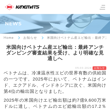
NEWS
Home
お知らせ
米国向けベトナム産エビ輸出：最終アン
米国向けベトナム産エビ輸出：最終アンチ
ダンピング審査結果を受け、より明確な見
通しへ
05-03-2026
お知らせ
ベトナムは、冷凍温水性エビの世界有数の供給国
の一つです。
2025
年において、ベトナムはイン
ド、エクアドル、インドネシアに次ぐ、米国向け
第
4
位の輸出国となりました。
2025
年の米国向けエビ輸出額は約
7
億
9,600
万米
ドルに達し、ベトナムのエビ総輸出額の
17.2
％