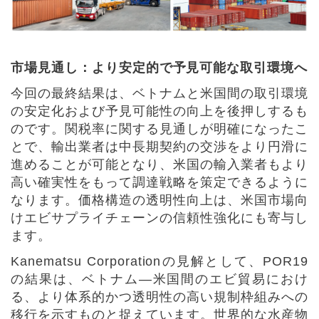
市場見通し：より安定的で予見可能な取引環境へ
今回の最終結果は、ベトナムと米国間の取引環境
の安定化および予見可能性の向上を後押しするも
のです。関税率に関する見通しが明確になったこ
とで、輸出業者は中長期契約の交渉をより円滑に
進めることが可能となり、米国の輸入業者もより
高い確実性をもって調達戦略を策定できるように
なります。価格構造の透明性向上は、米国市場向
けエビサプライチェーンの信頼性強化にも寄与し
ます。
Kanematsu Corporation
の見解として、
POR19
の結果は、ベトナム
―
米国間のエビ貿易におけ
る、より体系的かつ透明性の高い規制枠組みへの
移行を示すものと捉えています。世界的な水産物