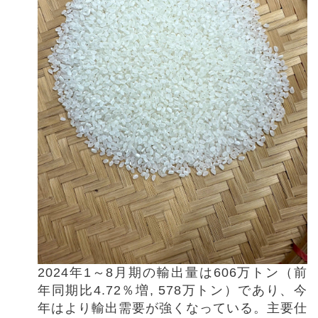
2024
年
1
～
8
月期の輸出量は
606
万トン（前
年同期比
4.72
％増
, 578
万トン）であり、今
年はより輸出需要が強くなっている。主要仕