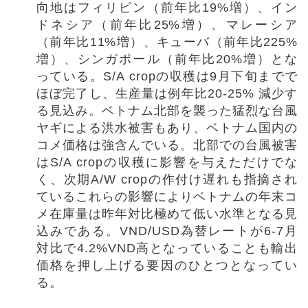
向地はフィリピン（前年比
19%
増）、イン
ドネシア（前年比
25%
増）、マレーシア
（前年比
11%
増）、キューバ（前年比
225%
増）、シンガポール（前年比
20%
増）とな
っている。
S/A crop
の収穫は
9
月下旬までで
ほぼ完了し、生産量は例年比
20-25%
減少す
る見込み。ベトナム北部を襲った猛烈な台風
ヤギによる洪水被害もあり、ベトナム国内の
コメ価格は強含んでいる。北部での台風被害
は
S/A crop
の収穫に影響を与えただけでな
く、次期
A/W crop
の作付け遅れも指摘され
ているこれらの影響によりベトナムの年末コ
メ在庫量は昨年対比極めて低い水準となる見
込みである。
VND/USD
為替レートが
6-7
月
対比で
4.2%VND
高となっていることも輸出
価格を押し上げる要因のひとつとなってい
る。