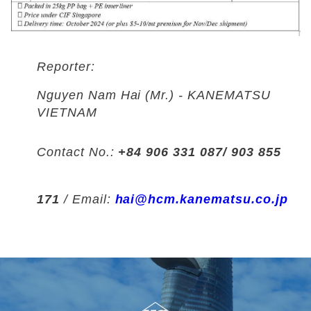
Reporter:
Nguyen Nam Hai (Mr.) - KANEMATSU
VIETNAM
Contact No.:
+84 906 331 087/ 903 855
171
/ Email:
hai@hcm.kanematsu.co.jp