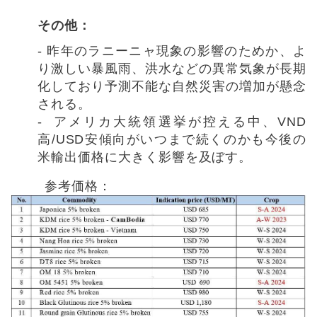
その他：
-
昨年のラニーニャ現象の影響のためか、よ
り激しい暴風雨、洪水などの異常気象が長期
化しており予測不能な自然災害の増加が懸念
される。
-
アメリカ大統領選挙が控える中、
VND
高
/USD
安傾向がいつまで続くのかも今後の
米輸出価格に大きく影響を及ぼす。
参考価格：