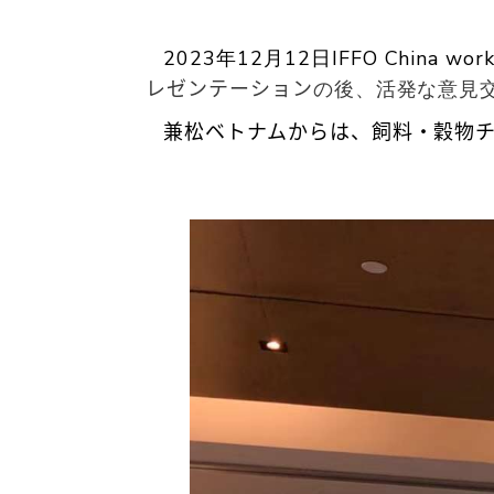
2023
年
12
月
12
日
IFFO China wor
レゼンテーション
の後、活発な意見
兼松ベトナムからは、飼料・穀物